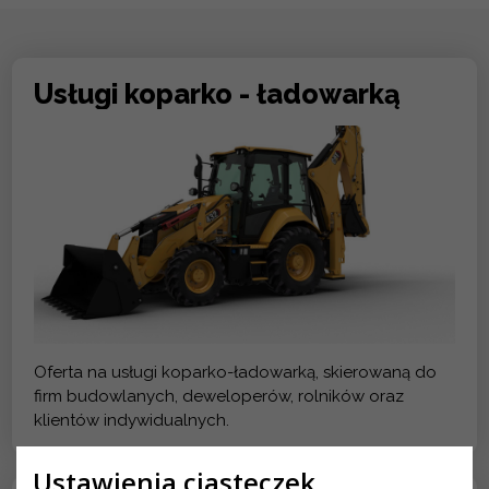
Usługi koparko - ładowarką
Oferta na usługi koparko-ładowarką, skierowaną do
firm budowlanych, deweloperów, rolników oraz
klientów indywidualnych.
Ustawienia ciasteczek