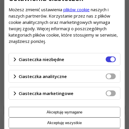
Remonty i wykończenie wnętrz
Możesz zmienić ustawienia
plików cookie
naszych i
naszych partnerów. Korzystanie przez nas z plików
cookie analitycznych oraz marketingowych wymaga
twojej zgody. Więcej informacji o poszczególnych
kategoriach plików cookie, które stosujemy w serwisie,
znajdziesz poniżej.
Ciasteczka niezbędne
Ciasteczka analityczne
Oferujemy kompleksowe usługi wykończenia
remontowe oraz wnętrz, dopasowane do Twoich
potrzeb i oczekiwań. Nasza firma to zespół
Ciasteczka marketingowe
doświadczonych fachowców,
Akceptuję wymagane
Doradztwo techniczne
Akceptuję wszystkie