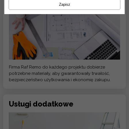
Zapisz
Firma Raf Remo do każdego projektu dobierze
potrzebne materiały, aby gwarantowały trwałość,
bezpieczeństwo użytkowania i ekonomię zakupu.
Usługi dodatkowe